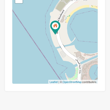
Leaflet
| ©
OpenStreetMap
contributors