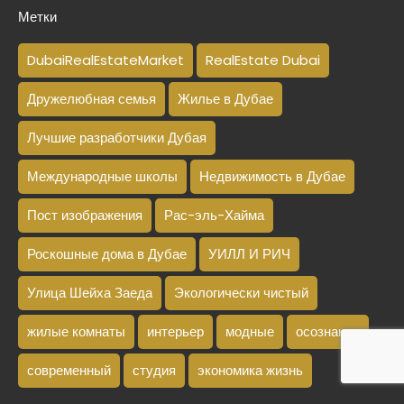
Метки
DubaiRealEstateMarket
RealEstate Dubai
Дружелюбная семья
Жилье в Дубае
Лучшие разработчики Дубая
Международные школы
Недвижимость в Дубае
Пост изображения
Рас-эль-Хайма
Роскошные дома в Дубае
УИЛЛ И РИЧ
Улица Шейха Заеда
Экологически чистый
жилые комнаты
интерьер
модные
осознание
современный
студия
экономика жизнь