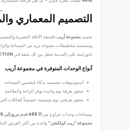
ARIB
ليست مجرد منزل – بل هي فرصة استثمارية ج
التصميم المعماري وا
تجسد
مجموعة أريب
فلسفة الأناقة العصرية والتصمي
ومصممة بتخطيطات مفتوحة تزيد من المساحة والراح
بانورامية على المدينة تجعل من كل شقة في
CTION
أنواع الوحدات المتوفرة في مجموعة أريب
استوديوهات مصممة بذكاء لتحسين المساحة.
شقق بغرفة نوم واحدة توفر الراحة والملاءمة.
شقق بغرفتي نوم مصممة خصيصاً للعائلات الت
بمساحات وحدات تتراوح من
489.11 قدم مربع إلى 1,361.96 قدم مربع
مجموعة “ريب كولكشن”
واحدة من أكثر الفرص التن