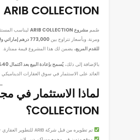
ARIB COLLECTION
صُمم
مشروع ARIB COLLECTION
ليناسب المستثم
ومرنة. وبأسعار تتراوح بين
773,000 درهم إماراتي و1,880,000 درهم إماراتي
للقدم المربع،
يضمن لك هذا المشروع قيمة ممتازة.
بالإضافة إلى ذلك،
يُسمح بإعادة البيع بعد اكتمال 40%،
العائد على الاستثمار في سوق العقارات الديناميكي 
COLLECTION؟
تم تطويره من قبل شركة ARIB للتطوير العقاري – اسم موثوق به في مجال العقارات في دبي.
موقع متميز في مجمع مساكن دبي لاند.