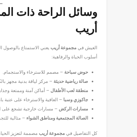
وسائل الراحة ذات ال
أريب
العيش في
مجموعة أريب
يعني الاستمتاع بالوصول ا
أسلوب الحياة والرفاهية:
حوض سباحة
– مصمم للاسترخاء والاستجمام.
صالة رياضية حديثة
– مركز لياقة بدنية مجهز بال
منطقة لعب الأطفال
– أماكن آمنة وممتعة وجذاب
جاكوزي وسبا
– العافية والاسترخاء على عتبة باب
مسارات الركض
– مسارات خارجية تشجع على ات
الصالة المجتمعية ومناطق الشواء
– مثالية للتجم
كل التفاصيل في
مجموعة أريب
مصممة لتعزيز الحياة 