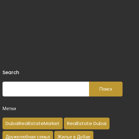
Search
Метки
DubaiRealEstateMarket
RealEstate Dubai
Дружелюбная семья
Жилье в Дубае