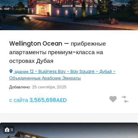
Wellington Ocean — прибрежные
апартаменты премиум-класса на
островах Дубая
здание 12 - Business Bay - Bay Square - Дубай -
Объединенные Арабские Эмираты
Добавлено:
25 сентября, 2025
с сайта 3,565,698AED
11