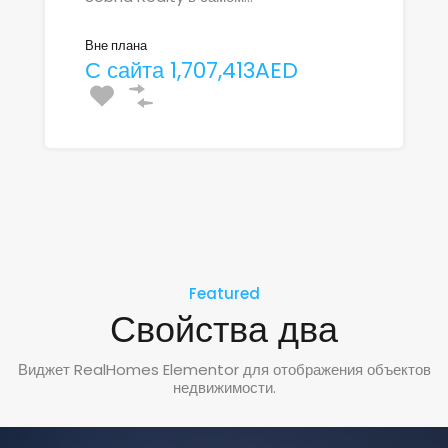
Область
Вне плана
Вне плана
С сайта 1,707,413AED
С сайта 1,097,377AED
489.11
Вне плана
С сайта 773,000AED
Featured
Свойства два
Виджет RealHomes Elementor для отображения объектов
недвижимости.