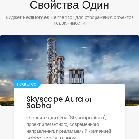
Свойства Один
Виджет RealHomes Elementor для отображения объектов
недвижимости.
Featured
Featured
Featured
Skyscape Aura от
Проект Diamondz
ARIB COLLECTION —
Sobha
Tower
апартаменты премиум-
класса в Дубайленде
Откройте для себя "Skyscape Aura",
проект элегантного, современного
направления, предлагаемый компанией
Sobha Realty в самом…