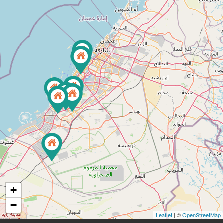
+
−
Leaflet
| ©
OpenStreetMap