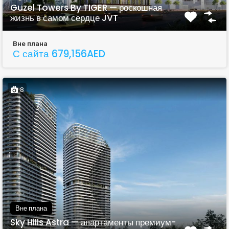
Guzel Towers By TIGER — роскошная
жизнь в самом сердце JVT
Вне плана
С сайта 679,156AED
8
Вне плана
Sky Hills Astra — апартаменты премиум-