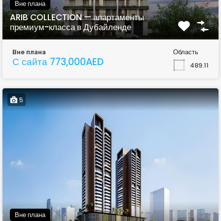
Вне плана
ARIB COLLECTION — апартаменты
премиум-класса в Дубайленде
Область
Вне плана
С сайта 773,000AED
489.11
5
Вне плана