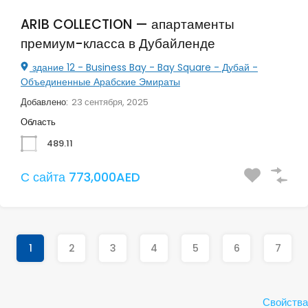
ARIB COLLECTION — апартаменты
премиум-класса в Дубайленде
здание 12 - Business Bay - Bay Square - Дубай -
Объединенные Арабские Эмираты
Добавлено:
23 сентября, 2025
Область
489.11
С сайта 773,000AED
1
2
3
4
5
6
7
Свойства