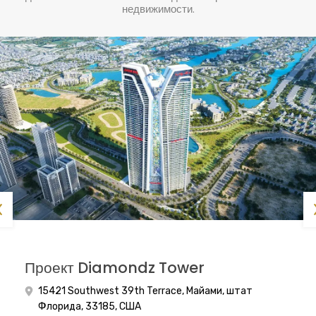
недвижимости.
Проект Diamondz Tower
Венецианский проект Азизи
Skyscape Aura от Sobha
15421 Southwest 39th Terrace, Майами, штат
Дубай - Объединенные Арабские Эмираты
15421 Southwest 39th Terrace, Майами, штат
Флорида, 33185, США
Флорида, 33185, США