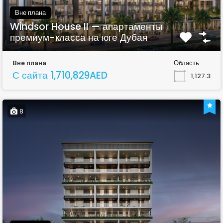
Вне плана
Windsor House II — апартаменты
премиум-класса на юге Дубая
Область
Вне плана
С сайта 1,710,829AED
1,127.3
8