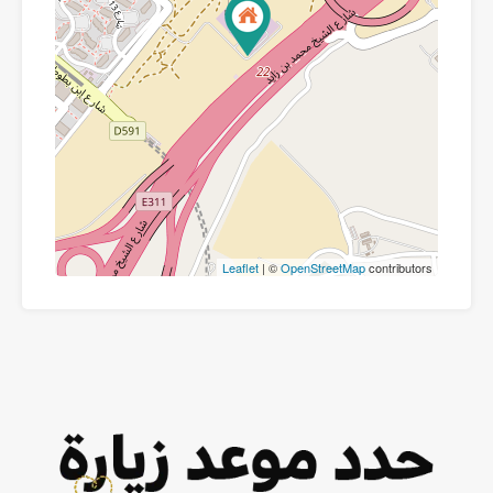
Leaflet
| ©
OpenStreetMap
contributors