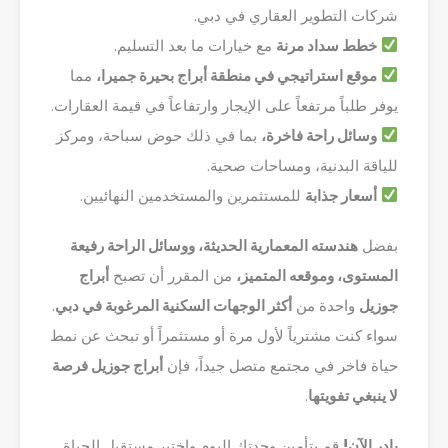
شركات التطوير العقاري في دبي.
خطط سداد مرنة
مع خيارات ما بعد التسليم.
موقع استراتيجي في منطقة أبراج بحيرة جميرا،
مما
يوفر طلباً مرتفعاً على الإيجار وارتفاعاً في قيمة العقارات.
وسائل راحة فاخرة،
بما في ذلك حوض سباحة، ومركز
للياقة البدنية، ومساحات صحية.
أسعار جذابة
للمستثمرين والمستخدمين النهائيين.
بفضل
هندسته المعمارية الحديثة، ووسائل الراحة رفيعة
المستوى، وموقعه المتميز،
من المقرر أن تصبح
أبراج
جوزيل
واحدة من
أكثر الوجهات السكنية المرغوبة في دبي
.
سواء كنت مشترياً لأول مرة أو مستثمراً أو تبحث عن نمط
حياة فاخر في مجتمع متصل جيداً، فإن
أبراج جوزيل فرصة
لا ينبغي تفويتها
.
بادر الآن!
قم بتأمين وحدتك اليوم واختبر مستقبل الحياة