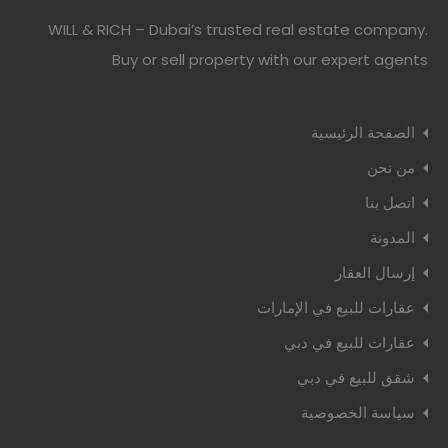
WILL & RICH – Dubai’s trusted real estate company.
Buy or sell property with our expert agents
الصفحة الرئيسية
من نحن
اتصل بنا
المدونة
إرسال العقار
عقارات للبيع في الإمارات
عقارات للبيع في دبي
شقق للبيع في دبي
سياسة الخصوصية