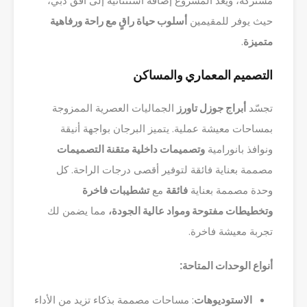
مشتركة، ويُعدّ المشروع إضافة استثنائية إلى أفق دبي،
حيث يوفر للمقيمين
أسلوب حياة راقٍ مع راحة ورفاهية
متميزة
.
التصميم المعماري والمساكن
تجسّد
أبراج جوزل تاورز
الجماليات العصرية الممزوجة
بمساحات معيشة عملية. يتميز البرجان بواجهة أنيقة
ونوافذ بانورامية
وتصميمات داخلية متقنة التصميمات
مصممة بعناية فائقة لتوفير أقصى درجات الراحة. كل
وحدة مصممة بعناية
فائقة
مع
تشطيبات فاخرة
وتخطيطات مفتوحة ومواد عالية الجودة،
مما يضمن لك
تجربة معيشة فاخرة.
أنواع الوحدات المتاحة:
الاستوديوهات
: مساحات مصممة بذكاء تزيد من الأداء