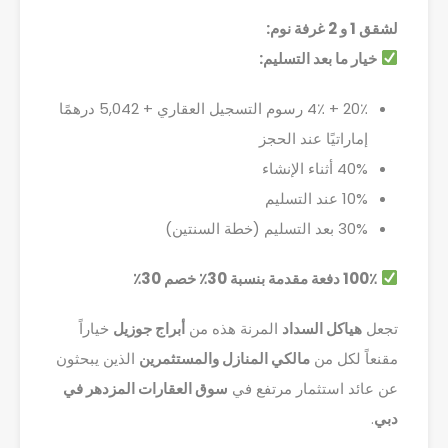
لشقق 1 و 2 غرفة نوم:
خيار ما بعد التسليم:
20٪ + 4٪ رسوم التسجيل العقاري + 5,042 درهمًا
إماراتيًا عند الحجز
40% أثناء الإنشاء
10% عند التسليم
30% بعد التسليم (خطة السنتين)
100٪ دفعة مقدمة بنسبة 30٪ خصم 30٪
تجعل
هياكل السداد
المرنة هذه من
أبراج جوزيل
خياراً
مقنعاً لكل من
مالكي المنازل والمستثمرين
الذين يبحثون
عن عائد استثمار مرتفع في
سوق العقارات المزدهر في
دبي
.