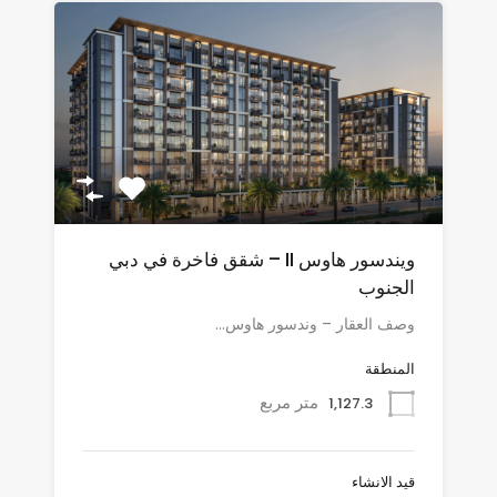
ويندسور هاوس II – شقق فاخرة في دبي
الجنوب
وصف العقار – وندسور هاوس…
المنطقة
متر مربع
1,127.3
قيد الانشاء