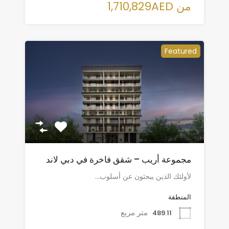
من 1,710,829AED
Featured
مجموعة أريب – شقق فاخرة في دبي لاند
لأولئك الذين يبحثون عن أسلوب…
المنطقة
متر مربع
489.11