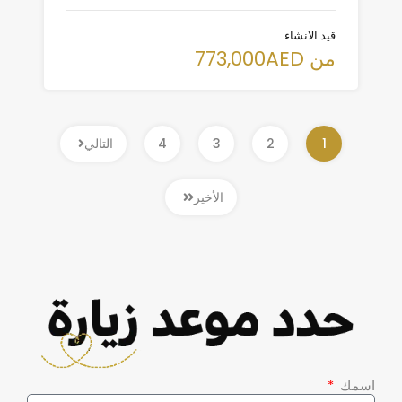
قيد الانشاء
من 773,000AED
1
2
3
4
التالي
الأخير
اسمك