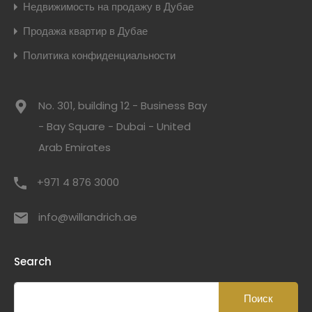
Недвижимость на продажу в Дубае
Продажа квартир в Дубае
Политика конфиденциальности
No. 301, building 12 - Business Bay
- Bay Square - Dubai - United
Arab Emirates
+971 4 876 3000
info@willandrich.ae
Search