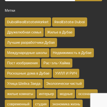
Метки
DubaiRealEstateMarket
RealEstate Dubai
Дружелюбная семья
Жилье в Дубае
Лучшие разработчики Дубая
Международные школы
Недвижимость в Дубае
Пост изображения
Рас-эль-Хайма
Роскошные дома в Дубае
УИЛЛ И РИЧ
Улица Шейха Заеда
Экологически чистый
жилые комнаты
интерьер
модные
осознание
современный
студия
экономика жизнь