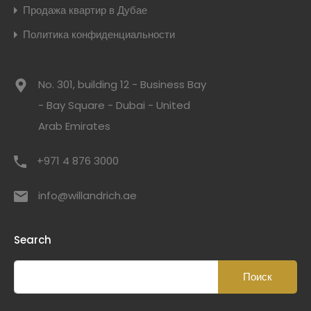
Продажа квартир в Дубае
Политика конфиденциальности
No. 301, building 12 - Business Bay
- Bay Square - Dubai - United
Arab Emirates
+971 4 876 3000
info@willandrich.ae
Search