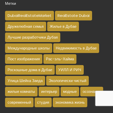
Метки
DubaiRealEstateMarket
RealEstate Dubai
Дружелюбная семья
Жилье в Дубае
Лучшие разработчики Дубая
Международные школы
Недвижимость в Дубае
Пост изображения
Рас-эль-Хайма
Роскошные дома в Дубае
УИЛЛ И РИЧ
Улица Шейха Заеда
Экологически чистый
жилые комнаты
интерьер
модные
осознание
современный
студия
экономика жизнь