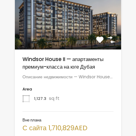
Windsor House II — апартаменты
премиум-класса на юге Дубая
Описание недвижимости — Windsor House…
Area
sq ft
1,127.3
Вне плана
С сайта 1,710,829AED