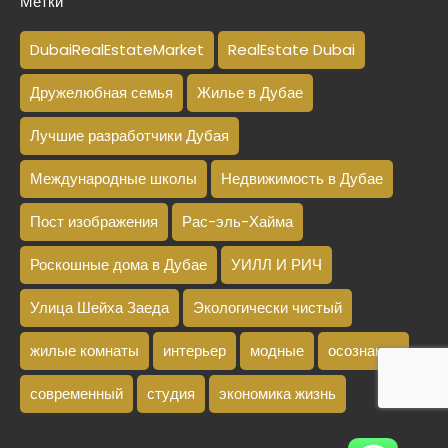
Метки
DubaiRealEstateMarket
RealEstate Dubai
Дружелюбная семья
Жилье в Дубае
Лучшие разработчики Дубая
Международные школы
Недвижимость в Дубае
Пост изображения
Рас-эль-Хайма
Роскошные дома в Дубае
УИЛЛ И РИЧ
Улица Шейха Заеда
Экологически чистый
жилые комнаты
интерьер
модные
осознание
современный
студия
экономика жизнь