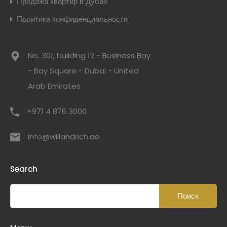
Продажа квартир в Дубае
Политика конфиденциальности
No. 301, building 12 - Business Bay
- Bay Square - Dubai - United
Arab Emirates
+971 4 876 3000
info@willandrich.ae
Search