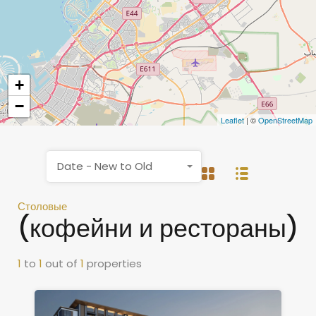
+
−
Leaflet
| ©
OpenStreetMap
Date - New to Old
Столовые
(кофейни и рестораны)
1
to
1
out of
1
properties