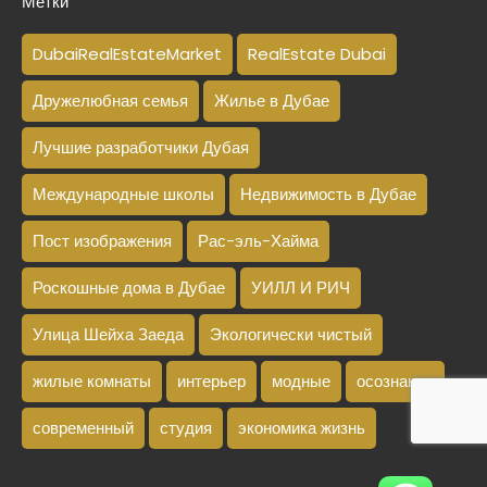
Метки
DubaiRealEstateMarket
RealEstate Dubai
Дружелюбная семья
Жилье в Дубае
Лучшие разработчики Дубая
Международные школы
Недвижимость в Дубае
Пост изображения
Рас-эль-Хайма
Роскошные дома в Дубае
УИЛЛ И РИЧ
Улица Шейха Заеда
Экологически чистый
жилые комнаты
интерьер
модные
осознание
современный
студия
экономика жизнь