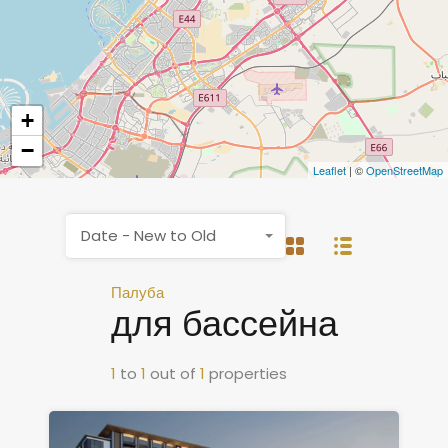
+
−
Leaflet
| ©
OpenStreetMap
Date - New to Old
Палуба
для бассейна
1
to
1
out of
1
properties