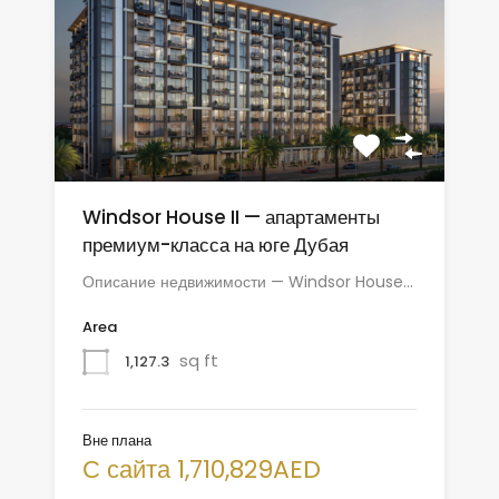
Windsor House II — апартаменты
премиум-класса на юге Дубая
Описание недвижимости — Windsor House…
Area
sq ft
1,127.3
Вне плана
С сайта 1,710,829AED