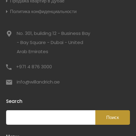
Продажа квартир в Дубае
Политика конфиденциальности
No. 301, building 12 - Business Bay
- Bay Square - Dubai - United
Arab Emirates
+971 4 876 3000
info@willandrich.ae
Search