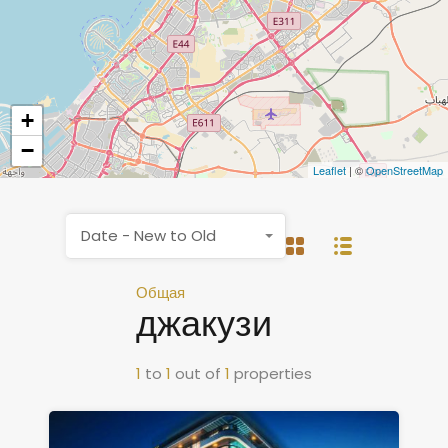
+
−
Leaflet
| ©
OpenStreetMap
Date - New to Old
Общая
джакузи
1
to
1
out of
1
properties