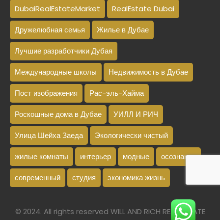
DubaiRealEstateMarket
RealEstate Dubai
Дружелюбная семья
Жилье в Дубае
Лучшие разработчики Дубая
Международные школы
Недвижимость в Дубае
Пост изображения
Рас-эль-Хайма
Роскошные дома в Дубае
УИЛЛ И РИЧ
Улица Шейха Заеда
Экологически чистый
жилые комнаты
интерьер
модные
осознание
современный
студия
экономика жизнь
© 2024. All rights reserved WILL AND RICH REAL ESTATE