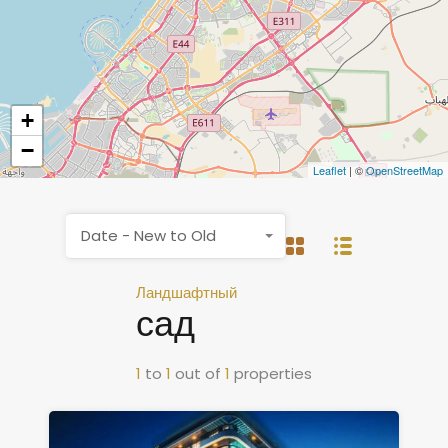
+
−
Leaflet
| ©
OpenStreetMap
Date - New to Old
Ландшафтный
сад
1
to
1
out of
1
properties