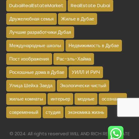
DubaiRealEstateMarket
RealEstate Dubai
Дружелюбная семья
Жилье в Дубае
Лучшие разработчики Дубая
Международные школы
Недвижимость в Дубае
Пост изображения
Рас-эль-Хайма
Роскошные дома в Дубае
УИЛЛ И РИЧ
Улица Шейха Заеда
Экологически чистый
жилые комнаты
интерьер
модные
осознание
современный
студия
экономика жизнь
© 2024. All rights reserved WILL AND RICH REAL ESTATE