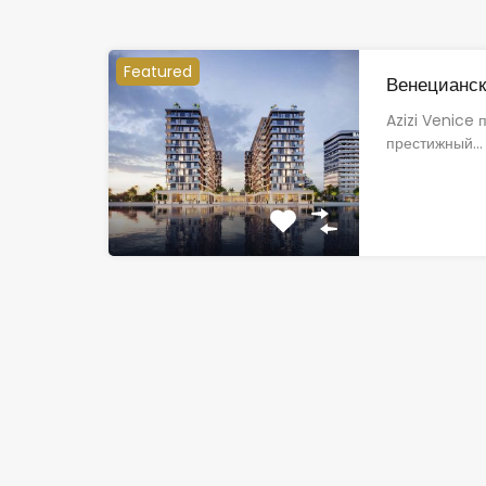
Featured
Венецианск
Azizi Venice 
престижный…