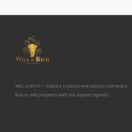
WILL & RICH — Dubai’s trusted real estate company.
Buy or sell property with our expert agents