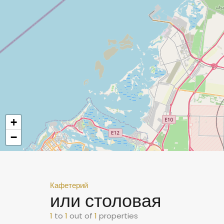
+
−
Кафетерий
или столовая
1
to
1
out of
1
properties