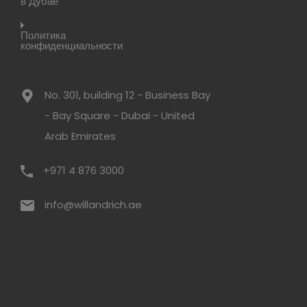
в Дубае
Политика
конфиденциальности
No. 301, building 12 - Business Bay
- Bay Square - Dubai - United
Arab Emirates
+971 4 876 3000
info@willandrich.ae