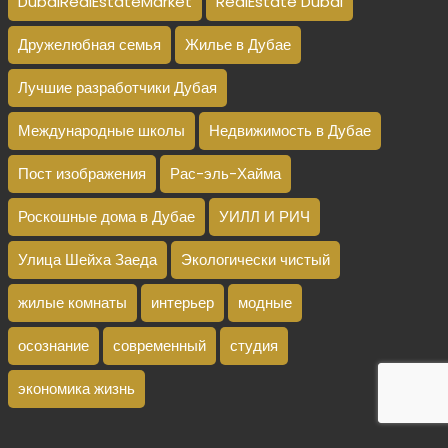
DubaiRealEstateMarket
RealEstate Dubai
Дружелюбная семья
Жилье в Дубае
Лучшие разработчики Дубая
Международные школы
Недвижимость в Дубае
Пост изображения
Рас-эль-Хайма
Роскошные дома в Дубае
УИЛЛ И РИЧ
Улица Шейха Заеда
Экологически чистый
жилые комнаты
интерьер
модные
осознание
современный
студия
экономика жизнь