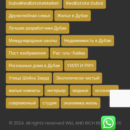
DubaiRealEstateMarket
RealEstate Dubai
Дружелюбная семья
Жилье в Дубае
Лучшие разработчики Дубая
Международные школы
Недвижимость в Дубае
Пост изображения
Рас-эль-Хайма
Роскошные дома в Дубае
УИЛЛ И РИЧ
Улица Шейха Заеда
Экологически чистый
жилые комнаты
интерьер
модные
осознание
современный
студия
экономика жизнь
© 2024. All rights reserved WILL AND RICH REAL ESTATE