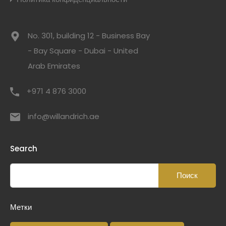
No. 301, building 12 - Business Bay
- Bay Square - Dubai - United
Arab Emirates
+971 4 876 3000
info@willandrich.ae
Search
Метки