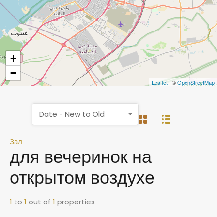
+
−
Leaflet
| ©
OpenStreetMap
Date - New to Old
Зал
для вечеринок на
открытом воздухе
1
to
1
out of
1
properties