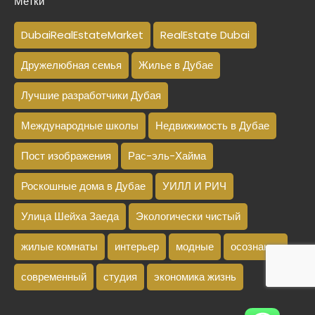
Метки
DubaiRealEstateMarket
RealEstate Dubai
Дружелюбная семья
Жилье в Дубае
Лучшие разработчики Дубая
Международные школы
Недвижимость в Дубае
Пост изображения
Рас-эль-Хайма
Роскошные дома в Дубае
УИЛЛ И РИЧ
Улица Шейха Заеда
Экологически чистый
жилые комнаты
интерьер
модные
осознание
современный
студия
экономика жизнь