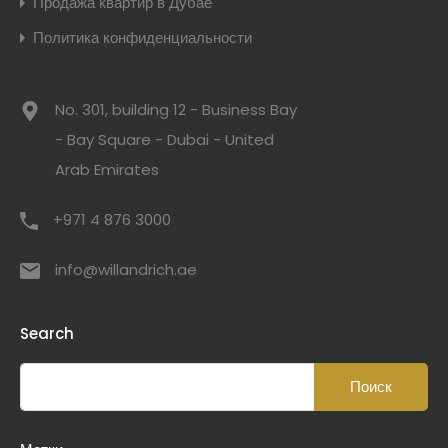
Продажа квартир в Дубае
Политика конфиденциальности
No. 301, building 12 - Business Bay
- Bay Square - Dubai - United
Arab Emirates
+971 4 876 3000
info@willandrich.ae
Search