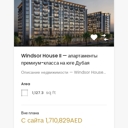
Windsor House II — апартаменты
премиум-класса на юге Дубая
Описание недвижимости — Windsor House…
Area
sq ft
1,127.3
Вне плана
С сайта 1,710,829AED