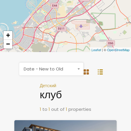
+
−
Leaflet
| ©
OpenStreetMap
Date - New to Old
Детский
клуб
1
to
1
out of
1
properties