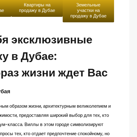
Квартиры на
Земельные
ае
продажу в Дубае
участки на
продажу в Дубае
бя эксклюзивные
у в Дубае:
раз жизни ждет Вас
убая
шным образом жизни, архитектурным великолепием и
имости, предоставляя широкий выбор для тех, кто
ум-класса. Виллы в этом городе символизируют
просы тех, кто отдает предпочтение спокойному, но