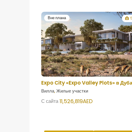
Вне плана
Expo City «Expo Valley Plots» в Дуб
Вилла
,
Жилые участки
11,526,819AED
С сайта