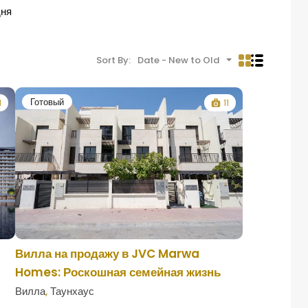
дня
Sort By:
Date - New to Old
Готовый
1
11
Вилла на продажу в JVC Marwa
Homes: Роскошная семейная жизнь
Вилла
,
Таунхаус