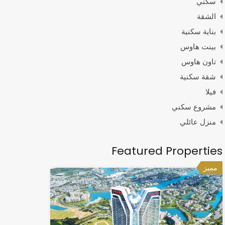
سكني
الشقة
بناية سكنية
بينت هاوس
تاون هاوس
شقة سكنية
فيلا
مشروع سكني
منزل عائلي
Featured Properties
مميز