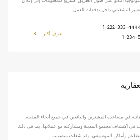
ي الانغماس في تكنولوجيا النانو على طول الطريق السريع للمعلومات إلى إغلاق
التغيير التشغيلي داخل تدفقات العمل…
1-222-333-444
تعرف أكثر
1-234-
عقارية
انية في مساعدة المشترين والبائعين في جميع أنحاء المدينة.
 في اكتشاف مجتمع المدينة ومشاركته مع عملائها، بما في ذلك
 المطاعم وأماكن الموسيقى. وقد شغلت منصب…