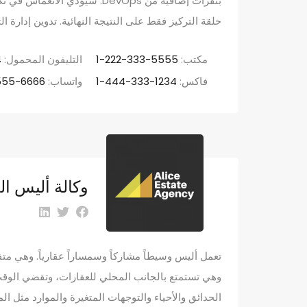
بنقرات إضافية من DevOps. سيؤد
حلقة التركيز فقط على النتيجة النهائية. تدوين إدارة 
مكتب:
1-222-333-5555
التليفون المحمول:
4
فاكس:
1-444-333-1234
واتساب:
555-6666
وكالة أليس ال
تعمل أليس وسيطاً مشاركاً وسمساراً عقارياً. وهي متف
وهي تستمتع بالجانب المحلي للعقارات، وتقضي الوقت
الحدائق والأحياء والتوجهات المتغيرة والموارد مثل