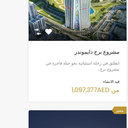
مشروع برج دايموندز
انطلق في رحلة استثنائية نحو حياة فاخرة في
مشروع برج…
قيد الانشاء
من 1,097,377AED
مميز