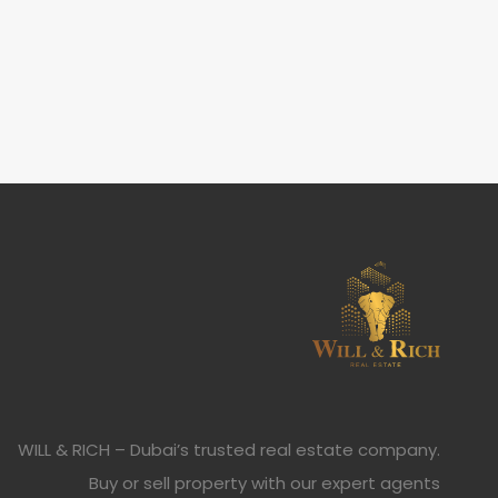
WILL & RICH – Dubai’s trusted real estate company.
Buy or sell property with our expert agents